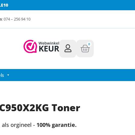
LE10
s
: 074 – 256 94 10
0
ls
C950X2KG Toner
als orgineel -
100% garantie.