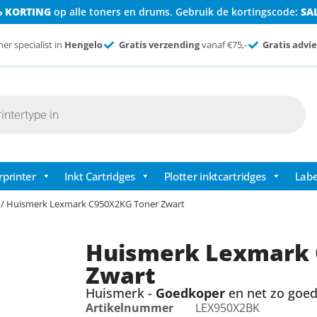
% KORTING
op alle toners en drums. Gebruik de kortingscode:
SA
ner specialist in
Hengelo
Gratis verzending
vanaf €75,-
Gratis advie
rprinter
Inkt Cartridges
Plotter inktcartridges
Labe
/ Huismerk Lexmark C950X2KG Toner Zwart
Huismerk Lexmark 
Zwart
Huismerk -
Goedkoper
en net zo goed 
Artikelnummer
LEX950X2BK