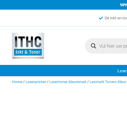
10
Dé inkt en to
Lase
Home
/
Laserprinter
/
Lasertoner kleurenset
/
Lexmark Toners Kleur