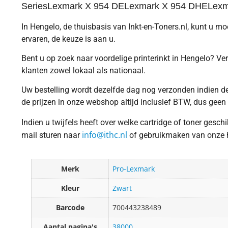
SeriesLexmark X 954 DELexmark X 954 DHELexma
In Hengelo, de thuisbasis van Inkt-en-Toners.nl, kunt u m
ervaren, de keuze is aan u.
Bent u op zoek naar voordelige printerinkt in Hengelo? Ver
klanten zowel lokaal als nationaal.
Uw bestelling wordt dezelfde dag nog verzonden indien dez
de prijzen in onze webshop altijd inclusief BTW, dus geen
Indien u twijfels heeft over welke cartridge of toner gesc
info@ithc.nl
mail sturen naar
of gebruikmaken van onze ha
Merk
Pro-Lexmark
Kleur
Zwart
Barcode
700443238489
Aantal pagina's
38000