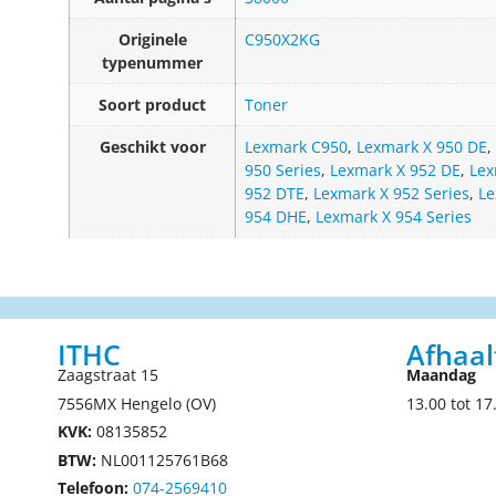
Originele
C950X2KG
typenummer
Soort product
Toner
Geschikt voor
Lexmark C950
,
Lexmark X 950 DE
,
950 Series
,
Lexmark X 952 DE
,
Lex
952 DTE
,
Lexmark X 952 Series
,
Le
954 DHE
,
Lexmark X 954 Series
ITHC
Afhaal
Zaagstraat 15
Maandag
7556MX Hengelo (OV)
13.00 tot 17
KVK:
08135852
BTW:
NL001125761B68
Telefoon:
074-2569410