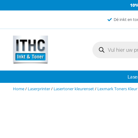
10
Dé inkt en to
Lase
Home
/
Laserprinter
/
Lasertoner kleurenset
/
Lexmark Toners Kleur