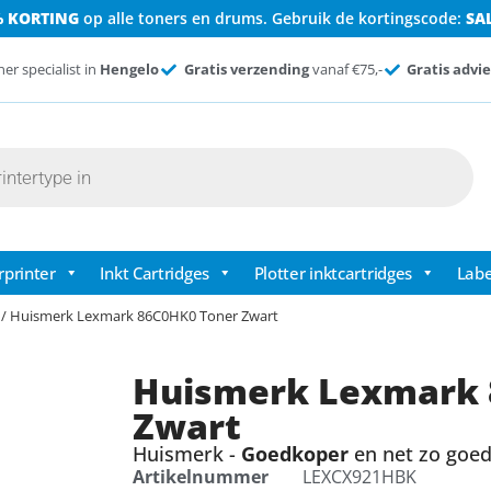
% KORTING
op alle toners en drums. Gebruik de kortingscode:
SA
ner specialist in
Hengelo
Gratis verzending
vanaf €75,-
Gratis advie
rprinter
Inkt Cartridges
Plotter inktcartridges
Labe
/ Huismerk Lexmark 86C0HK0 Toner Zwart
Huismerk Lexmark 
Zwart
Huismerk -
Goedkoper
en net zo goed 
Artikelnummer
LEXCX921HBK