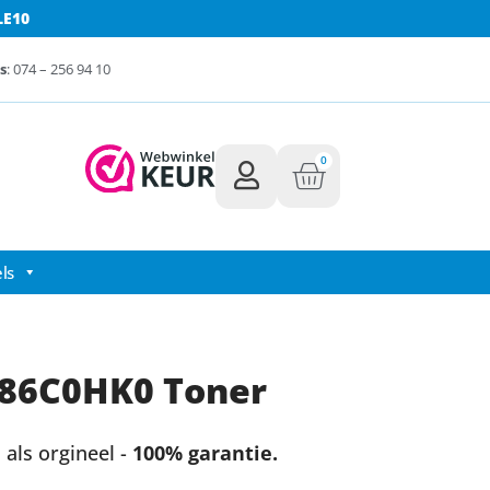
LE10
s
: 074 – 256 94 10
0
ls
86C0HK0 Toner
als orgineel -
100% garantie.