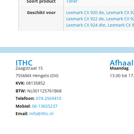
Soort product
Toner
Geschikt voor
Lexmark CX 920 de
,
Lexmark CX 92
Lexmark CX 922 de
,
Lexmark CX 9
Lexmark CX 924 dte
,
Lexmark CX 
ITHC
Afhaal
Zaagstraat 15
Maandag
7556MX Hengelo (OV)
13.00 tot 17
KVK:
08135852
BTW:
NL001125761B68
Telefoon:
074-2569410
Mobiel:
06-13655237
Email:
info@ithc.nl