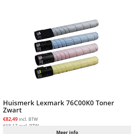
Huismerk Lexmark 76C00K0 Toner
Zwart
€
82,49
incl. BTW
€
68,17
excl. BTW
Meer info