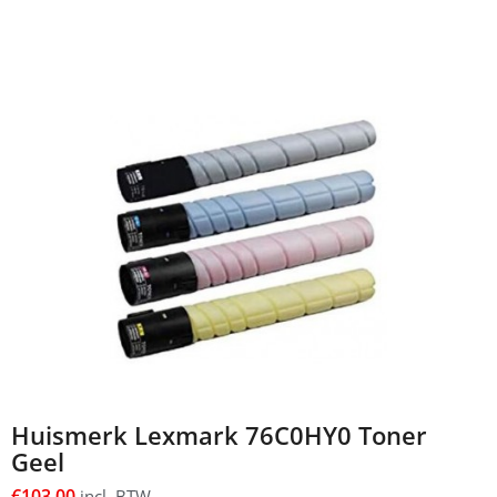
Huismerk Lexmark 76C0HY0 Toner
Geel
€
103,00
incl. BTW