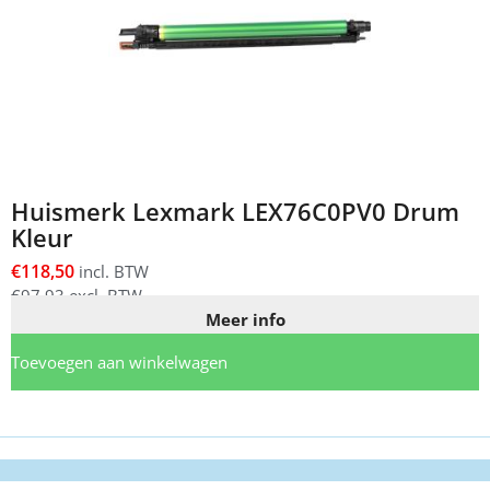
Huismerk Lexmark LEX76C0PV0 Drum
Kleur
€
118,50
incl. BTW
€
97,93
excl. BTW
Meer info
Toevoegen aan winkelwagen