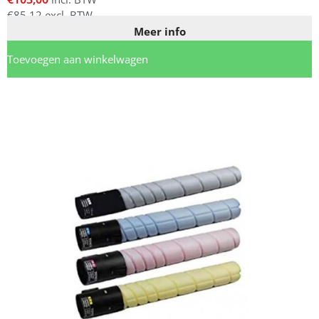
€
85,12
excl. BTW
Meer info
Toevoegen aan winkelwagen