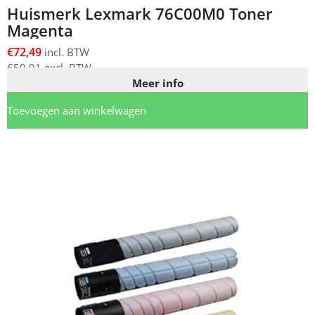
Huismerk Lexmark 76C00M0 Toner
Magenta
€
72,49
incl. BTW
€
59,91
excl. BTW
Meer info
Toevoegen aan winkelwagen