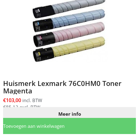
Huismerk Lexmark 76C0HM0 Toner
Magenta
€
103,00
incl. BTW
€
85,12
excl. BTW
Meer info
Toevoegen aan winkelwagen