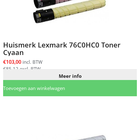
Huismerk Lexmark 76C0HC0 Toner
Cyaan
€
103,00
incl. BTW
€
85,12
excl. BTW
Meer info
Toevoegen aan winkelwagen