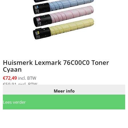
Huismerk Lexmark 76C00C0 Toner
Cyaan
€
72,49
incl. BTW
€
59,91
excl. BTW
Meer info
Lees verder