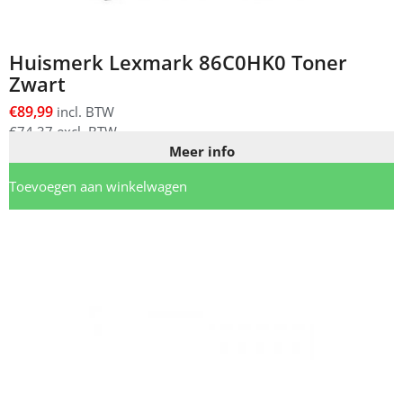
Huismerk Lexmark 86C0HK0 Toner
Zwart
€
89,99
incl. BTW
€
74,37
excl. BTW
Meer info
Toevoegen aan winkelwagen