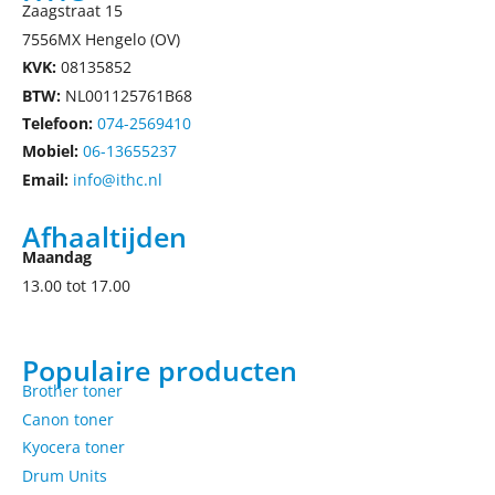
Zaagstraat 15
7556MX Hengelo (OV)
KVK:
08135852
BTW:
NL001125761B68
Telefoon:
074-2569410
Mobiel:
06-13655237
Email:
info@ithc.nl
Afhaaltijden
Maandag
13.00 tot 17.00
Populaire producten
Brother toner
Canon toner
Kyocera toner
Drum Units