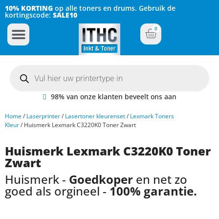
10% KORTING
op alle toners en drums. Gebruik de
kortingscode:
SALE10
0
Inkt Cartridges
Plotter inktcartridges
98% van onze klanten beveelt ons aan
Home
/
Laserprinter
/
Lasertoner kleurenset
/
Lexmark Toners
Kleur
/ Huismerk Lexmark C3220K0 Toner Zwart
Huismerk Lexmark C3220K0 Toner
Zwart
Huismerk -
Goedkoper
en net zo
goed als orgineel -
100% garantie.