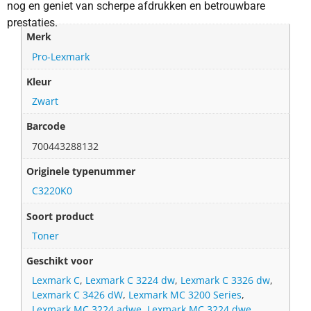
nog en geniet van scherpe afdrukken en betrouwbare
prestaties.
Merk
Pro-Lexmark
Kleur
Zwart
Barcode
700443288132
Originele typenummer
C3220K0
Soort product
Toner
Geschikt voor
Lexmark C
,
Lexmark C 3224 dw
,
Lexmark C 3326 dw
,
Lexmark C 3426 dW
,
Lexmark MC 3200 Series
,
Lexmark MC 3224 adwe
,
Lexmark MC 3224 dwe
,