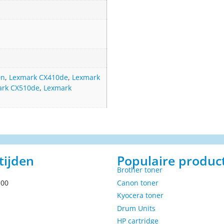
0n
,
Lexmark CX410de
,
Lexmark
ark CX510de
,
Lexmark
tijden
Populaire produc
Brother toner
.00
Canon toner
Kyocera toner
Drum Units
HP cartridge