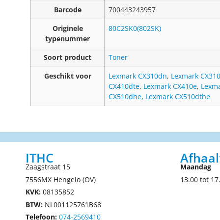
Barcode
700443243957
Originele
80C2SK0(802SK)
typenummer
Soort product
Toner
Geschikt voor
Lexmark CX310dn
,
Lexmark CX31
CX410dte
,
Lexmark CX410e
,
Lexm
CX510dhe
,
Lexmark CX510dthe
ITHC
Afhaal
Zaagstraat 15
Maandag
7556MX Hengelo (OV)
13.00 tot 17
KVK:
08135852
BTW:
NL001125761B68
Telefoon:
074-2569410