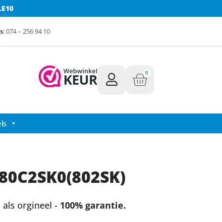
LE10
s
: 074 – 256 94 10
0
ls
80C2SK0(802SK)
als orgineel -
100% garantie.