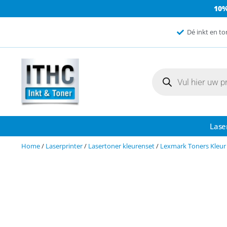
10
Dé inkt en to
Lase
Home
/
Laserprinter
/
Lasertoner kleurenset
/
Lexmark Toners Kleur