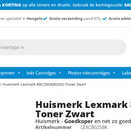
% KORTING
op alle toners en drums. Gebruik de kortingscode:
SA
ner specialist in
Hengelo
Gratis verzending
vanaf €75,-
Gratis advie
rprinter
Inkt Cartridges
Plotter inktcartridges
Labe
/ Huismerk Lexmark 80C2SK0(802SK) Toner Zwart
Huismerk Lexmark 
Toner Zwart
Huismerk -
Goedkoper
en net zo goed 
Artikelnummer
LEXC802SBK