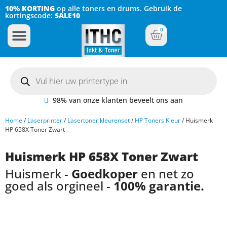
10% KORTING
op alle toners en drums. Gebruik de
kortingscode:
SALE10
0
Inkt Cartridges
Plotter inktcartridges
98% van onze klanten beveelt ons aan
Home
/
Laserprinter
/
Lasertoner kleurenset
/
HP Toners Kleur
/ Huismerk
HP 658X Toner Zwart
Huismerk HP 658X Toner Zwart
Huismerk -
Goedkoper
en net zo
goed als orgineel -
100% garantie.