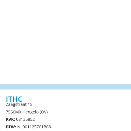
ITHC
Zaagstraat 15
7556MX Hengelo (OV)
KVK:
08135852
BTW:
NL001125761B68