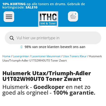
10% KORTING
op alle toners en drums. Gebruik de
kortingscode:
SALE10
0
Inkt Cartridges
Plotter inktcartridges
98% van onze klanten beveelt ons aan
Home
/
Laserprinter
/
Lasertoner kleurenset
/
Utax Toners Kleur
/ Huismerk
Utax/Triumph-Adler U1T02WH0UT0 Toner Zwart
Huismerk Utax/Triumph-Adler
U1T02WH0UT0 Toner Zwart
Huismerk -
Goedkoper
en net zo
goed als orgineel -
100% garantie.