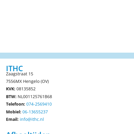
ITHC
Zaagstraat 15
7556MX Hengelo (OV)
KVK:
08135852
BTW:
NL001125761B68
Telefoon:
074-2569410
Mobiel:
06-13655237
Email:
info@ithc.nl