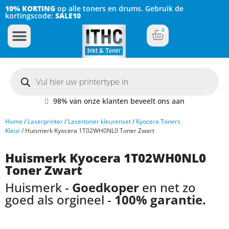
10% KORTING
op alle toners en drums. Gebruik de
kortingscode:
SALE10
0
Inkt Cartridges
Plotter inktcartridges
98% van onze klanten beveelt ons aan
Home
/
Laserprinter
/
Lasertoner kleurenset
/
Kyocera Toners
Kleur
/ Huismerk Kyocera 1T02WH0NL0 Toner Zwart
Huismerk Kyocera 1T02WH0NL0
Toner Zwart
Huismerk -
Goedkoper
en net zo
goed als orgineel -
100% garantie.