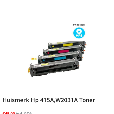
Huismerk Hp 415A,W2031A Toner
€
45,99
incl. BTW