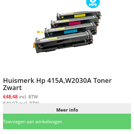
Huismerk Hp 415A,W2030A Toner
Zwart
€
48,48
incl. BTW
€
40,07
excl. BTW
Meer info
Toevoegen aan winkelwagen