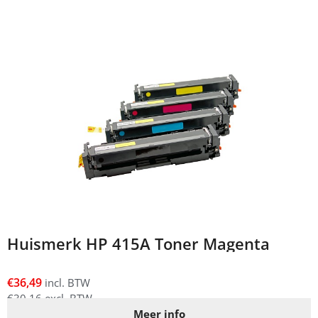
Huismerk HP 415A Toner Magenta
€
36,49
incl. BTW
€
30,16
excl. BTW
Meer info