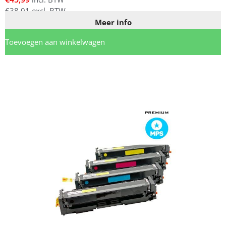
€
38,01
excl. BTW
Meer info
Toevoegen aan winkelwagen