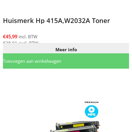
Huismerk Hp 415A,W2032A Toner
€
45,99
incl. BTW
€
38,01
excl. BTW
Meer info
Toevoegen aan winkelwagen