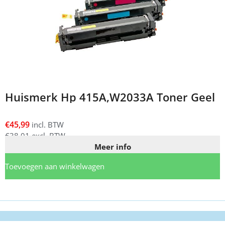
Huismerk Hp 415A,W2033A Toner Geel
€
45,99
incl. BTW
€
38,01
excl. BTW
Meer info
Toevoegen aan winkelwagen