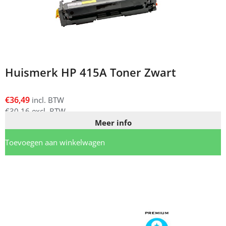
Huismerk HP 415A Toner Zwart
€
36,49
incl. BTW
€
30,16
excl. BTW
Meer info
Toevoegen aan winkelwagen