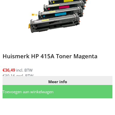
Huismerk HP 415A Toner Magenta
€
36,49
incl. BTW
€
30,16
excl. BTW
Meer info
Toevoegen aan winkelwagen