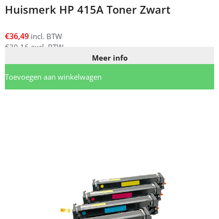
Huismerk HP 415A Toner Zwart
€
36,49
incl. BTW
€
30,16
excl. BTW
Meer info
Toevoegen aan winkelwagen