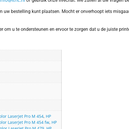
info@ithc.nl
of gebruik onze livechat. We zullen al uw vragen b
en uw bestelling kunt plaatsen. Mocht er onverhoopt iets misga
om u te ondersteunen en ervoor te zorgen dat u de juiste printeri
olor LaserJet Pro M 454
,
HP
olor LaserJet Pro M 454 fw
,
HP
olor LaserJet Pro M 479
,
HP