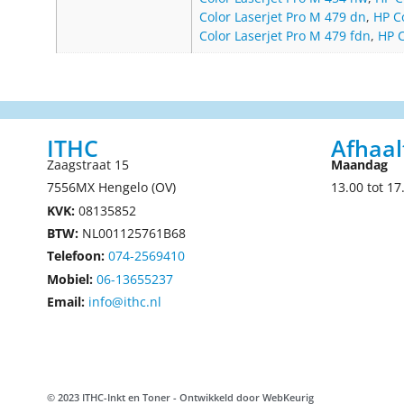
Color Laserjet Pro M 479 dn
,
HP C
Color Laserjet Pro M 479 fdn
,
HP C
ITHC
Afhaal
Zaagstraat 15
Maandag
7556MX Hengelo (OV)
13.00 tot 17
KVK:
08135852
BTW:
NL001125761B68
Telefoon:
074-2569410
Mobiel:
06-13655237
Email:
info@ithc.nl
© 2023 ITHC-Inkt en Toner - Ontwikkeld door
WebKeurig