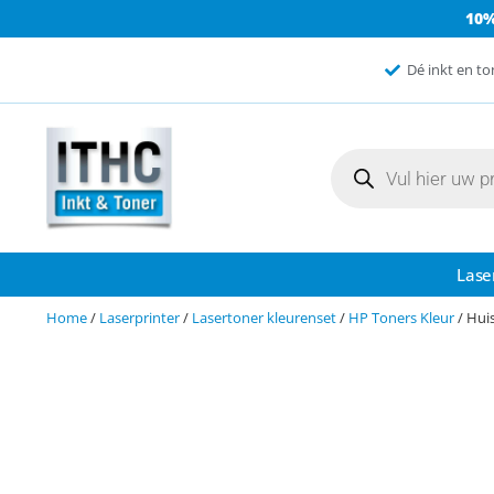
10
Dé inkt en to
Lase
Home
/
Laserprinter
/
Lasertoner kleurenset
/
HP Toners Kleur
/ Hui