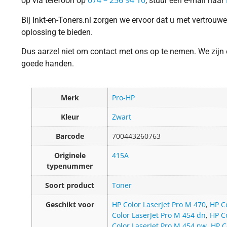
074 – 256 94 10
op via telefoon op
, stuur een e-mail naar
Bij Inkt-en-Toners.nl zorgen we ervoor dat u met vertrouw
oplossing te bieden.
Dus aarzel niet om contact met ons op te nemen. We zijn er 
goede handen.
Merk
Pro-HP
Kleur
Zwart
Barcode
700443260763
Originele
415A
typenummer
Soort product
Toner
Geschikt voor
HP Color LaserJet Pro M 470
,
HP C
Color LaserJet Pro M 454 dn
,
HP C
Color LaserJet Pro M 454 nw
,
HP C