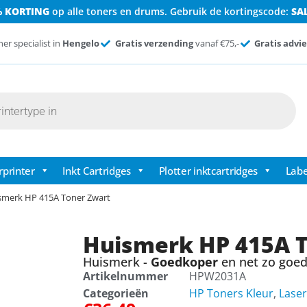
% KORTING
op alle toners en drums. Gebruik de kortingscode:
SA
ner specialist in
Hengelo
Gratis verzending
vanaf €75,-
Gratis advie
rprinter
Inkt Cartridges
Plotter inktcartridges
Labe
smerk HP 415A Toner Zwart
Huismerk HP 415A 
Huismerk -
Goedkoper
en net zo goed 
Artikelnummer
HPW2031A
Categorieën
HP Toners Kleur
,
Laser