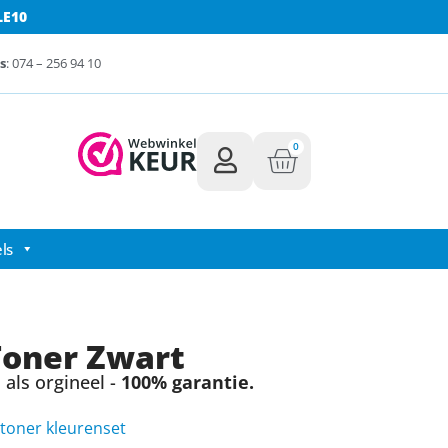
LE10
s
: 074 – 256 94 10
0
ls
Toner Zwart
als orgineel -
100% garantie.
toner kleurenset