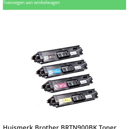
Toevoegen aan winkelwagen
Huismerk Brother BRTN900BK Toner