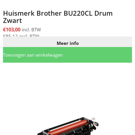
Huismerk Brother BU220CL Drum
Zwart
€
103,00
incl. BTW
€
85,12
excl. BTW
Meer info
Toevoegen aan winkelwagen