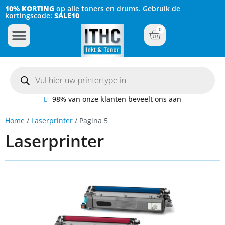
10% KORTING
op alle toners en drums. Gebruik de
kortingscode:
SALE10
0
Inkt Cartridges
Plotter inktcartridges
98% van onze klanten beveelt ons aan
Home
/
Laserprinter
/ Pagina 5
Laserprinter