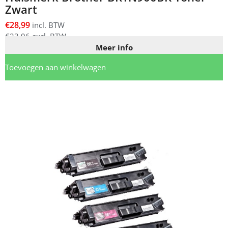
Zwart
€
28,99
incl. BTW
€
23,96
excl. BTW
Meer info
Toevoegen aan winkelwagen