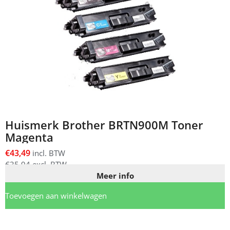
Huismerk Brother BRTN900M Toner
Magenta
€
43,49
incl. BTW
€
35,94
excl. BTW
Meer info
Toevoegen aan winkelwagen