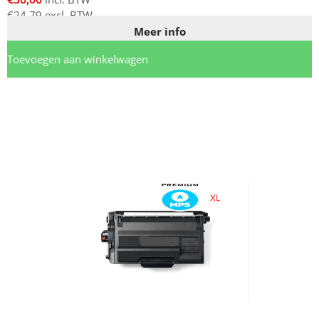
€
24,79
excl. BTW
Meer info
Toevoegen aan winkelwagen