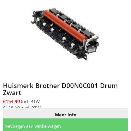
Huismerk Brother D00N0C001 Drum
Zwart
€
154,99
incl. BTW
€
128,09
excl. BTW
Meer info
Toevoegen aan winkelwagen