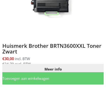
Huismerk Brother BRTN3600XXL Toner
Zwart
€
30,00
incl. BTW
€
24,79
excl. BTW
Meer info
Toevoegen aan winkelwagen