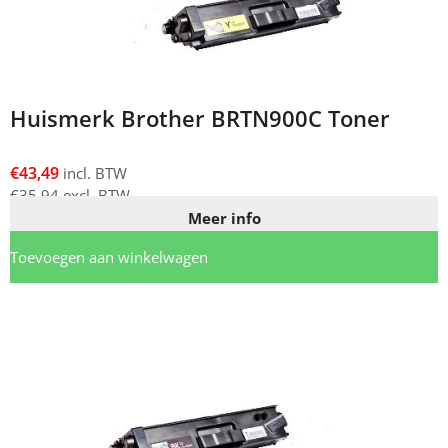
Huismerk Brother BRTN900C Toner
€
43,49
incl. BTW
€
35,94
excl. BTW
Meer info
Toevoegen aan winkelwagen