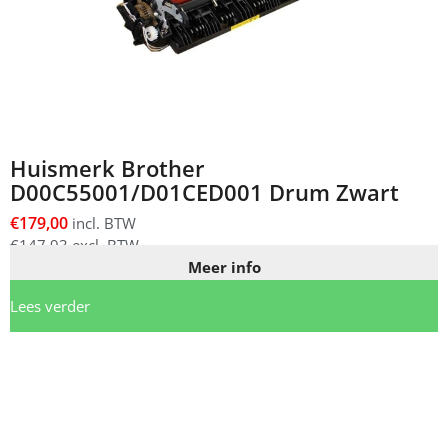
Huismerk Brother
D00C55001/D01CED001 Drum Zwart
€
179,00
incl. BTW
€
147,93
excl. BTW
Meer info
Lees verder