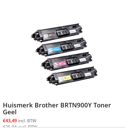
Huismerk Brother BRTN900Y Toner
Geel
€
43,49
incl. BTW
€
35,94
excl. BTW