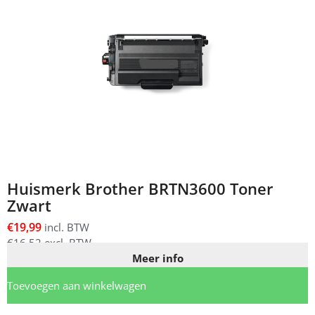
Huismerk Brother BRTN3600 Toner
Zwart
€
19,99
incl. BTW
€
16,52
excl. BTW
Meer info
Toevoegen aan winkelwagen