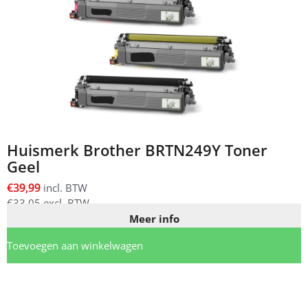
Huismerk Brother BRTN249Y Toner
Geel
€
39,99
incl. BTW
€
33,05
excl. BTW
Meer info
Toevoegen aan winkelwagen