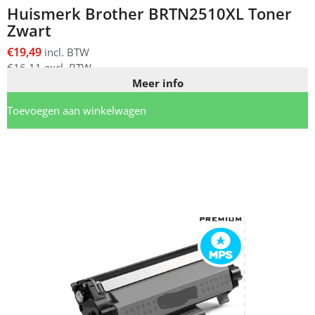
Huismerk Brother BRTN2510XL Toner
Zwart
€
19,49
incl. BTW
€
16,11
excl. BTW
Meer info
Toevoegen aan winkelwagen