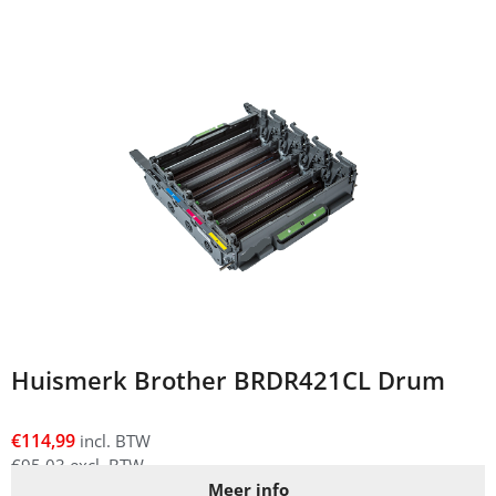
Huismerk Brother BRDR421CL Drum
€
114,99
incl. BTW
€
95,03
excl. BTW
Meer info