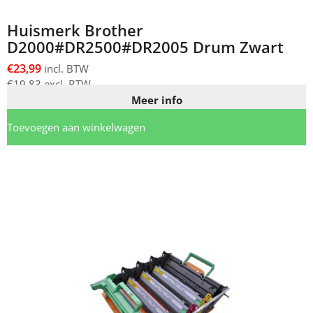
Huismerk Brother
D2000#DR2500#DR2005 Drum Zwart
€
23,99
incl. BTW
€
19,83
excl. BTW
Meer info
Toevoegen aan winkelwagen