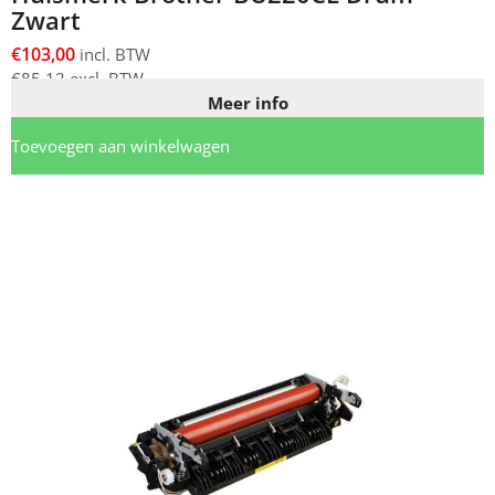
Zwart
€
103,00
incl. BTW
€
85,12
excl. BTW
Meer info
Toevoegen aan winkelwagen