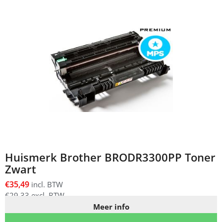
Huismerk Brother BRODR3300PP Toner
Zwart
€
35,49
incl. BTW
€
29,33
excl. BTW
Meer info