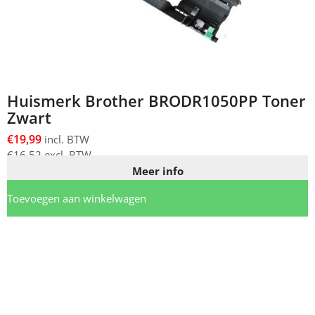
Huismerk Brother BRODR1050PP Toner
Zwart
€
19,99
incl. BTW
€
16,52
excl. BTW
Meer info
Toevoegen aan winkelwagen