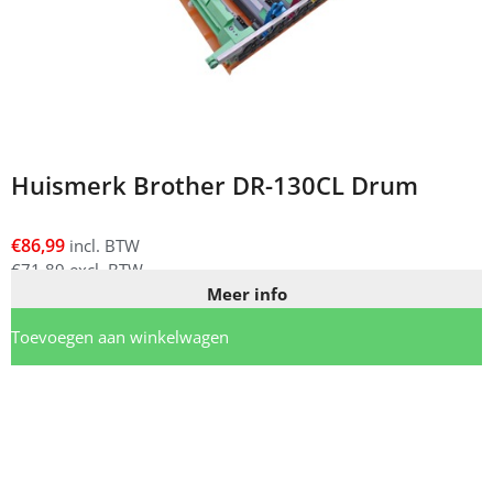
Huismerk Brother DR-130CL Drum
€
86,99
incl. BTW
€
71,89
excl. BTW
Meer info
Toevoegen aan winkelwagen