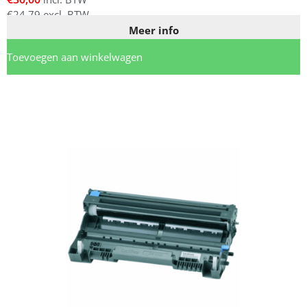
€
24,79
excl. BTW
Meer info
Toevoegen aan winkelwagen