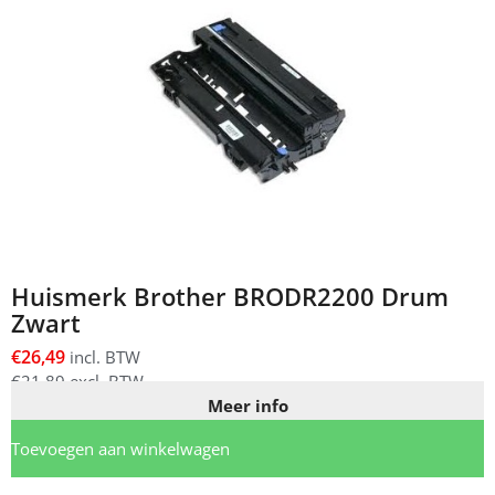
Huismerk Brother BRODR2200 Drum
Zwart
€
26,49
incl. BTW
€
21,89
excl. BTW
Meer info
Toevoegen aan winkelwagen