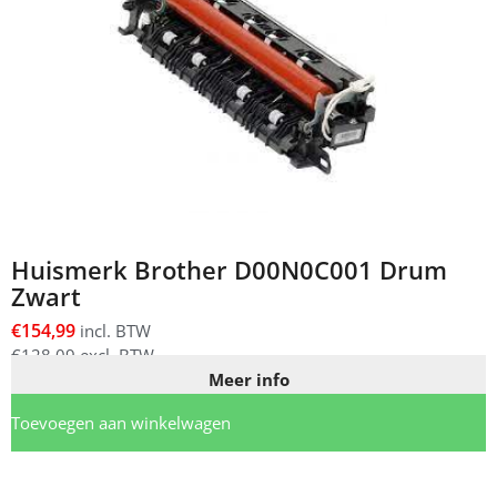
Huismerk Brother D00N0C001 Drum
Zwart
€
154,99
incl. BTW
€
128,09
excl. BTW
Meer info
Toevoegen aan winkelwagen