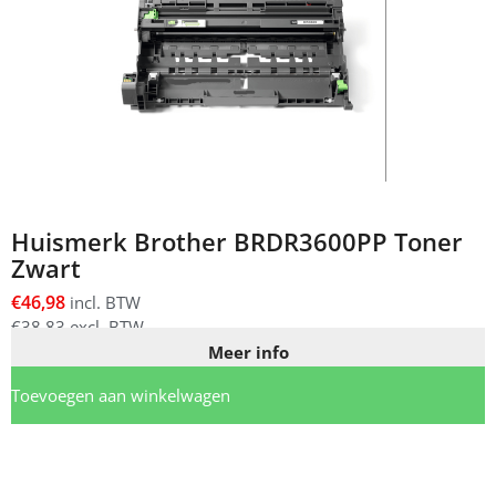
Huismerk Brother BRDR3600PP Toner
Zwart
€
46,98
incl. BTW
€
38,83
excl. BTW
Meer info
Toevoegen aan winkelwagen