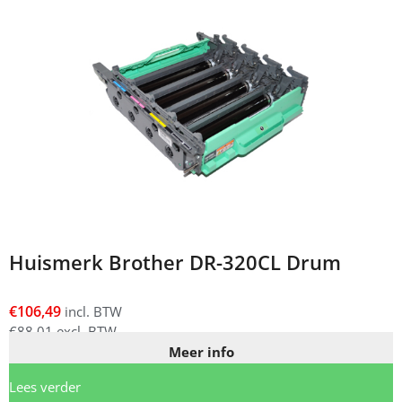
Huismerk Brother DR-320CL Drum
€
106,49
incl. BTW
€
88,01
excl. BTW
Meer info
Lees verder