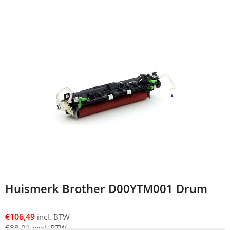
Huismerk Brother D00YTM001 Drum
€
106,49
incl. BTW
€
88,01
excl. BTW