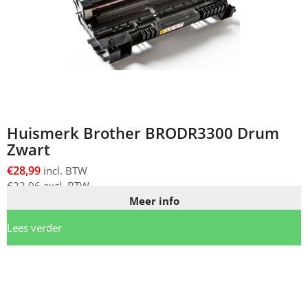
Huismerk Brother BRODR3300 Drum
Zwart
€
28,99
incl. BTW
€
23,96
excl. BTW
Meer info
Lees verder