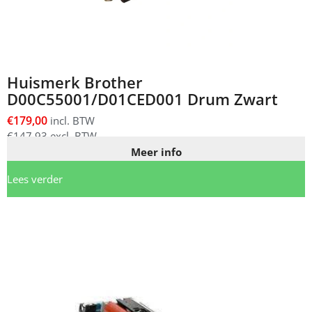
Huismerk Brother
D00C55001/D01CED001 Drum Zwart
€
179,00
incl. BTW
€
147,93
excl. BTW
Meer info
Lees verder