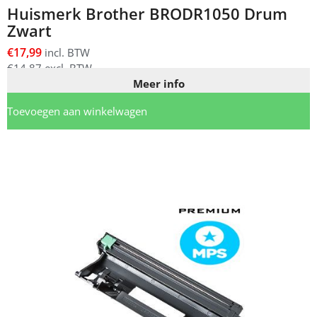
Huismerk Brother BRODR1050 Drum
Zwart
€
17,99
incl. BTW
€
14,87
excl. BTW
Meer info
Toevoegen aan winkelwagen