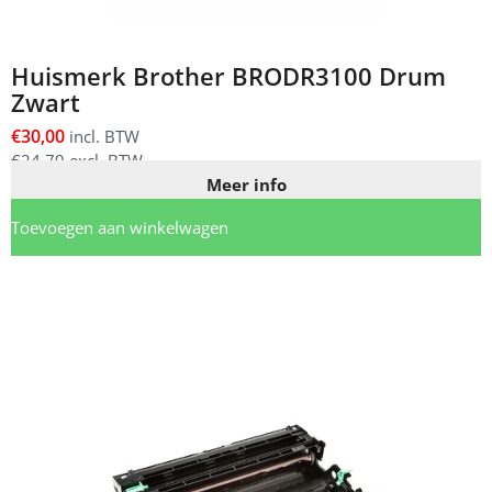
Huismerk Brother BRODR3100 Drum
Zwart
€
30,00
incl. BTW
€
24,79
excl. BTW
Meer info
Toevoegen aan winkelwagen