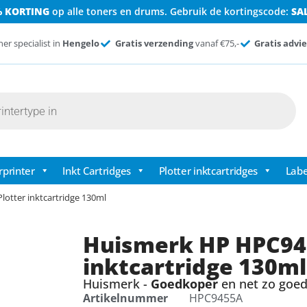
% KORTING
op alle toners en drums. Gebruik de kortingscode:
SA
ner specialist in
Hengelo
Gratis verzending
vanaf €75,-
Gratis advie
rprinter
Inkt Cartridges
Plotter inktcartridges
Labe
otter inktcartridge 130ml
Huismerk HP HPC94
inktcartridge 130ml
Huismerk -
Goedkoper
en net zo goed 
Artikelnummer
HPC9455A