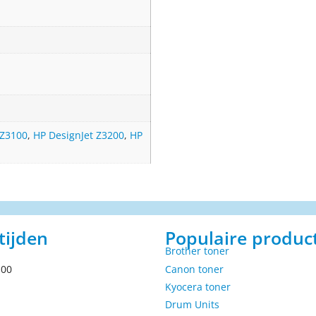
 Z3100
,
HP DesignJet Z3200
,
HP
tijden
Populaire produc
Brother toner
.00
Canon toner
Kyocera toner
Drum Units