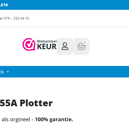
LE10
s
: 074 – 256 94 10
0
ls
55A Plotter
als orgineel -
100% garantie.