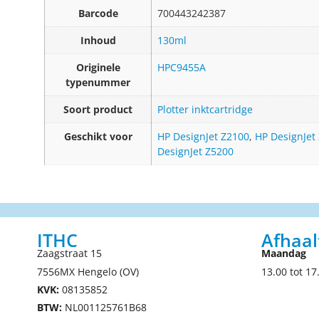
Barcode
700443242387
Inhoud
130ml
Originele
HPC9455A
typenummer
Soort product
Plotter inktcartridge
Geschikt voor
HP DesignJet Z2100
,
HP DesignJet
DesignJet Z5200
ITHC
Afhaal
Zaagstraat 15
Maandag
7556MX Hengelo (OV)
13.00 tot 17
KVK:
08135852
BTW:
NL001125761B68