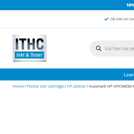
10
Dé inkt en to
Lase
Home
/
Plotter inkt cartridge
/
HP plotter
/ Huismerk HP HPC9455A Pl