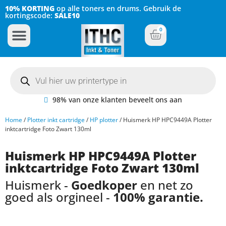
10% KORTING
op alle toners en drums. Gebruik de
kortingscode:
SALE10
0
Inkt Cartridges
Plotter inktcartridges
98% van onze klanten beveelt ons aan
Home
/
Plotter inkt cartridge
/
HP plotter
/ Huismerk HP HPC9449A Plotter
inktcartridge Foto Zwart 130ml
Huismerk HP HPC9449A Plotter
inktcartridge Foto Zwart 130ml
Huismerk -
Goedkoper
en net zo
goed als orgineel -
100% garantie.