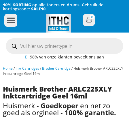
10% KORTING
op alle toners en drums. Gebruik de
kortingscode:
SALE10
0
Inkt Cartridges
Plotter inktcartridges
98% van onze klanten beveelt ons aan
Home
/
Inkt Cartridges
/
Brother Cartridge
/ Huismerk Brother ARLC225XLY
Inktcartridge Geel 16ml
Huismerk Brother ARLC225XLY
Inktcartridge Geel 16ml
Huismerk -
Goedkoper
en net zo
goed als orgineel -
100% garantie.