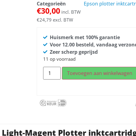
Categorieën
Epson plotter inktcart
€
30,00
incl. BTW
€
24,79
excl. BTW
Huismerk met 100% garantie
Voor 12.00 besteld, vandaag verzo
Zeer scherp geprijsd
11 op voorraad
Toevoegen aan winkelwagen
 Light-Magent Plotter inktcartri