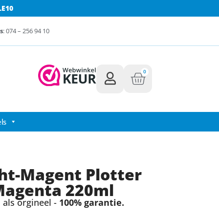
LE10
s
: 074 – 256 94 10
0
ls
ht-Magent Plotter
 Magenta 220ml
als orgineel -
100% garantie.