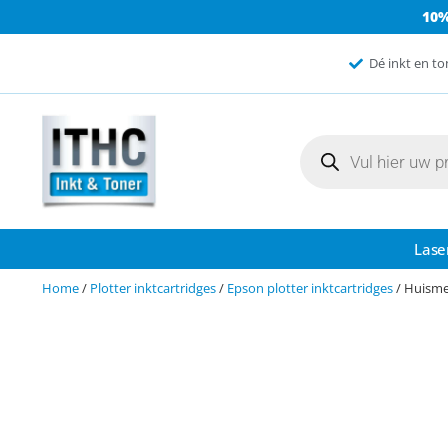
10
Dé inkt en to
Lase
Home
/
Plotter inktcartridges
/
Epson plotter inktcartridges
/ Huisme