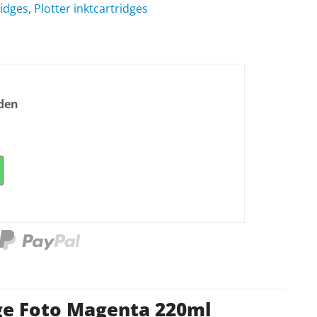
ridges
,
Plotter inktcartridges
nden
dge Foto Magenta 220ml