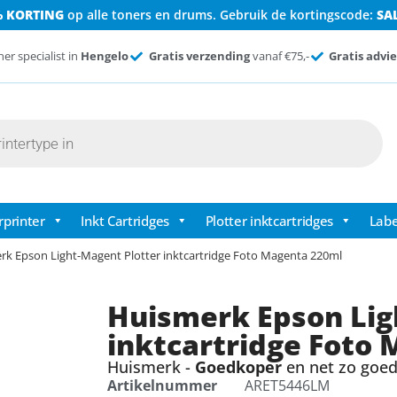
% KORTING
op alle toners en drums. Gebruik de kortingscode:
SA
ner specialist in
Hengelo
Gratis verzending
vanaf €75,-
Gratis advie
rprinter
Inkt Cartridges
Plotter inktcartridges
Labe
rk Epson Light-Magent Plotter inktcartridge Foto Magenta 220ml
Huismerk Epson Lig
inktcartridge Foto
Huismerk -
Goedkoper
en net zo goed 
Artikelnummer
ARET5446LM