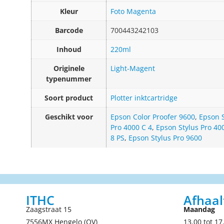
Kleur
Foto Magenta
Barcode
700443242103
Inhoud
220ml
Originele
Light-Magent
typenummer
Soort product
Plotter inktcartridge
Geschikt voor
Epson Color Proofer 9600
,
Epson S
Pro 4000 C 4
,
Epson Stylus Pro 40
8 PS
,
Epson Stylus Pro 9600
ITHC
Afhaal
Zaagstraat 15
Maandag
7556MX Hengelo (OV)
13.00 tot 17