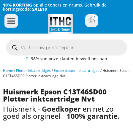
10% KORTING
op alle toners en drums. Gebruik de
kortingscode:
SALE10
0
Inkt Cartridges
Plotter inktcartridges
98% van onze klanten beveelt ons aan
Home
/
Plotter inktcartridges
/
Epson plotter inktcartridges
/ Huismerk Epson
C13T46SD00 Plotter inktcartridge Nvt
Huismerk Epson C13T46SD00
Plotter inktcartridge Nvt
Huismerk -
Goedkoper
en net zo
goed als orgineel -
100% garantie.