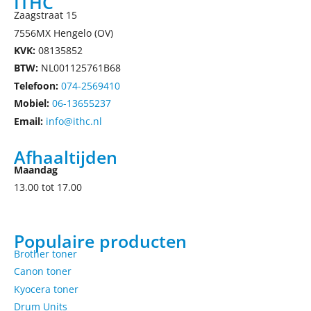
ITHC
Zaagstraat 15
7556MX Hengelo (OV)
KVK:
08135852
BTW:
NL001125761B68
Telefoon:
074-2569410
Mobiel:
06-13655237
Email:
info@ithc.nl
Afhaaltijden
Maandag
13.00 tot 17.00
Populaire producten
Brother toner
Canon toner
Kyocera toner
Drum Units