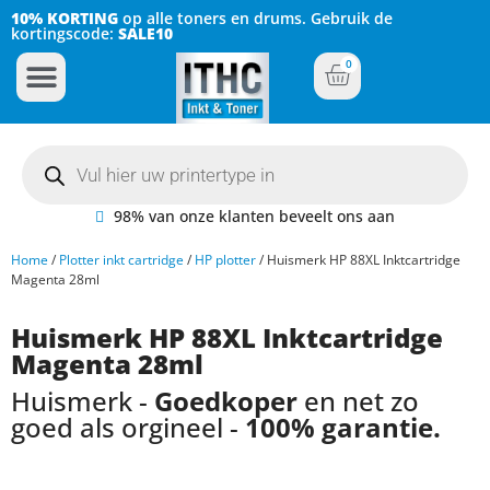
10% KORTING
op alle toners en drums. Gebruik de
kortingscode:
SALE10
0
Inkt Cartridges
Plotter inktcartridges
98% van onze klanten beveelt ons aan
Home
/
Plotter inkt cartridge
/
HP plotter
/ Huismerk HP 88XL Inktcartridge
Magenta 28ml
Huismerk HP 88XL Inktcartridge
Magenta 28ml
Huismerk -
Goedkoper
en net zo
goed als orgineel -
100% garantie.