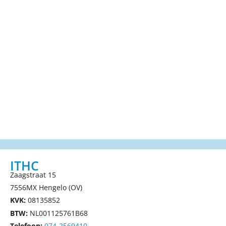
ITHC
Zaagstraat 15
7556MX Hengelo (OV)
KVK:
08135852
BTW:
NL001125761B68
Telefoon:
074-2569410