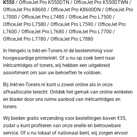
K550
/ OfficeJet Pro K550DTN / OfficeJet Pro K550DTWN /
OfficeJet Pro K8600 / OfficeJet Pro K8600DN / OfficeJet Pro
L7000 / OfficeJet Pro L7480 / OfficeJet Pro L7500 /
OfficeJet Pro L7580 / OfficeJet Pro L7590 / OfficeJet Pro
L7600 / OfficeJet Pro L7680 / OfficeJet Pro L7700 /
OfficeJet Pro L7780 / OfficeJet Pro L7880
In Hengelo is Inkt-en-Toners.nl dé bestemming voor
hoogwaardige printerinkt. Of u nu op zoek bent naar
inktcartridges of toners, wij hebben een uitgebreid
assortiment om aan uw behoeften te voldoen.
Bij Inkt-en-Toners.nl kunt u zowel online als in onze
afhaallocatie terecht. Ontdek het gemak van online winkelen
en blader door ons ruime aanbod van inktcartridges en
toners.
Wij bieden gratis verzending voor bestellingen boven €35,
zodat u kunt profiteren van onze snelle en betrouwbare
service. Of u nu lokaal of nationaal bent, wij zorgen ervoor