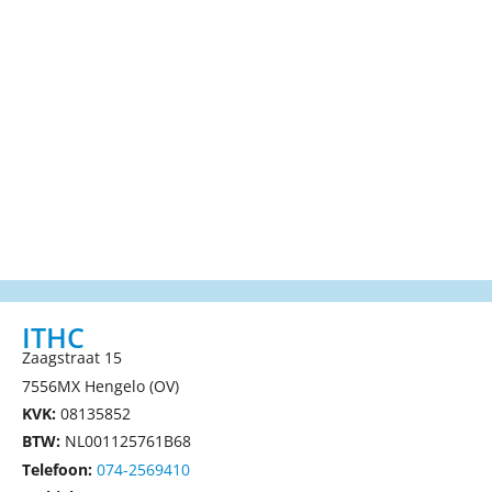
ITHC
Zaagstraat 15
7556MX Hengelo (OV)
KVK:
08135852
BTW:
NL001125761B68
Telefoon:
074-2569410