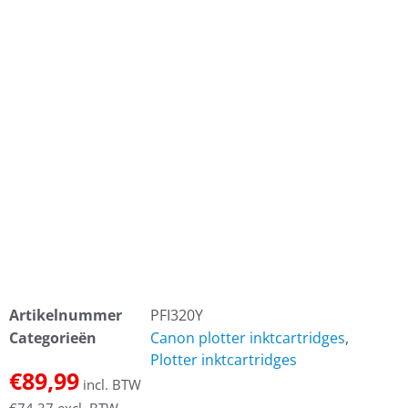
Artikelnummer
PFI320Y
Categorieën
Canon plotter inktcartridges
,
Plotter inktcartridges
€
89,99
incl. BTW
€
74,37
excl. BTW