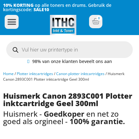
10% KORTING
op alle toners en drums. Gebruik de
kortingscode:
SALE10
0
Inkt Cartridges
Plotter inktcartridges
98% van onze klanten beveelt ons aan
Home
/
Plotter inktcartridges
/
Canon plotter inktcartridges
/ Huismerk
Canon 2893C001 Plotter inktcartridge Geel 300ml
Huismerk Canon 2893C001 Plotter
inktcartridge Geel 300ml
Huismerk -
Goedkoper
en net zo
goed als orgineel -
100% garantie.