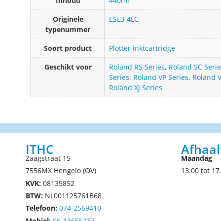
Inhoud
440ml
Originele
ESL3-4LC
typenummer
Soort product
Plotter inktcartridge
Geschikt voor
Roland RS Series
,
Roland SC Serie
Series
,
Roland VP Series
,
Roland V
Roland XJ Series
ITHC
Afhaal
Zaagstraat 15
Maandag
7556MX Hengelo (OV)
13.00 tot 17
KVK:
08135852
BTW:
NL001125761B68
Telefoon:
074-2569410
Mobiel:
06-13655237