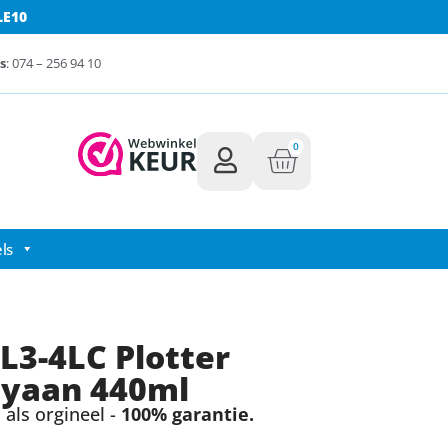
LE10
s
: 074 – 256 94 10
0
ls
L3-4LC Plotter
Cyaan 440ml
als orgineel -
100% garantie.