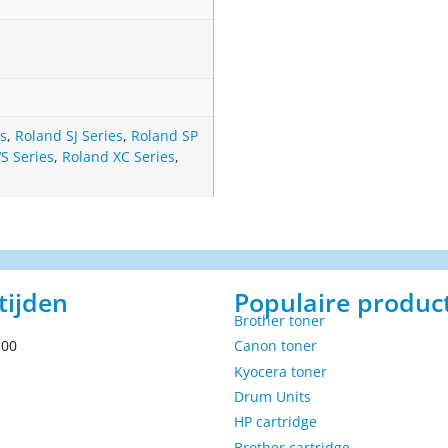
s
,
Roland SJ Series
,
Roland SP
S Series
,
Roland XC Series
,
tijden
Populaire produc
Brother toner
.00
Canon toner
Kyocera toner
Drum Units
HP cartridge
Brother cartridge