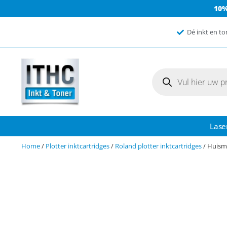
10
Dé inkt en to
Lase
Home
/
Plotter inktcartridges
/
Roland plotter inktcartridges
/ Huisme