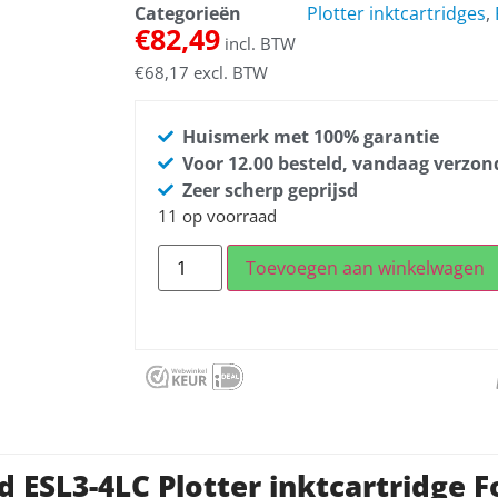
Categorieën
Plotter inktcartridges
,
€
82,49
incl. BTW
€
68,17
excl. BTW
Huismerk met 100% garantie
Voor 12.00 besteld, vandaag verzo
Zeer scherp geprijsd
11 op voorraad
Toevoegen aan winkelwagen
 ESL3-4LC Plotter inktcartridge 