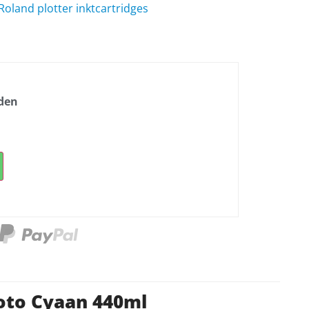
Roland plotter inktcartridges
nden
Foto Cyaan 440ml