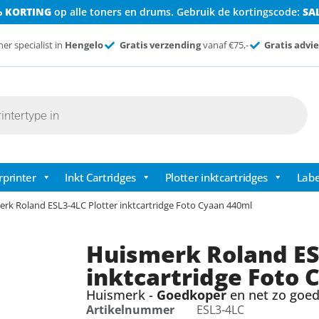
% KORTING
op alle toners en drums. Gebruik de kortingscode:
SA
ner specialist in
Hengelo
Gratis verzending
vanaf €75,-
Gratis advie
rprinter
Inkt Cartridges
Plotter inktcartridges
Labe
rk Roland ESL3-4LC Plotter inktcartridge Foto Cyaan 440ml
Huismerk Roland ES
inktcartridge Foto 
Huismerk -
Goedkoper
en net zo goed 
Artikelnummer
ESL3-4LC