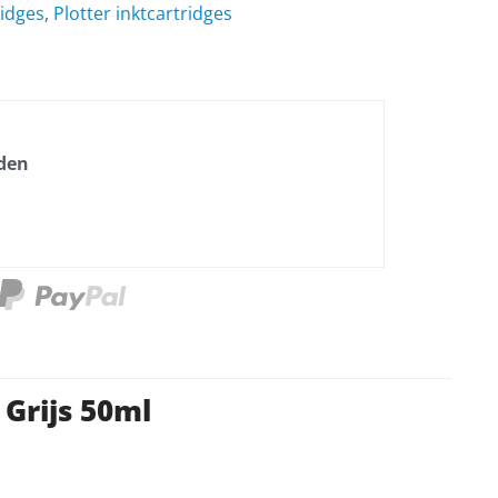
ridges
,
Plotter inktcartridges
nden
Grijs 50ml