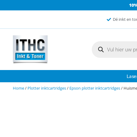
10
Dé inkt en to
Lase
Home
/
Plotter inktcartridges
/
Epson plotter inktcartridges
/ Huisme