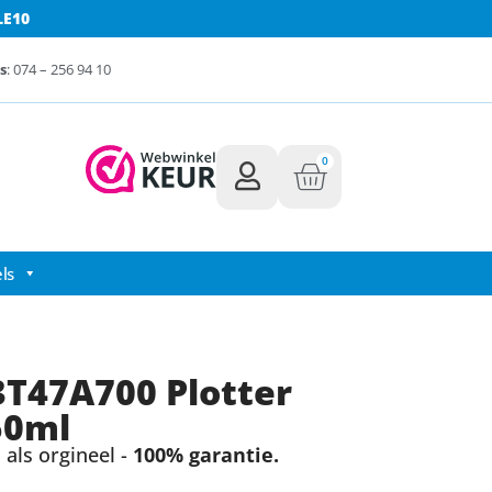
LE10
s
: 074 – 256 94 10
0
ls
T47A700 Plotter
50ml
als orgineel -
100% garantie.