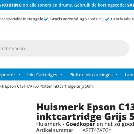
% KORTING
op alle toners en drums. Gebruik de kortingscode:
SA
ner specialist in
Hengelo
Gratis verzending
vanaf €75,-
Gratis advie
rprinter
Inkt Cartridges
Plotter inktcartridges
Labe
rk Epson C13T47A700 Plotter inktcartridge Grijs 50ml
Huismerk Epson C13
inktcartridge Grijs 
Huismerk -
Goedkoper
en net zo goed 
Artikelnummer
ARET47A7GY