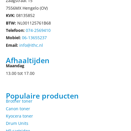
Zaagstraat 15
7556MX Hengelo (OV)
KVK:
08135852
BTW:
NL001125761B68
Telefoon:
074-2569410
Mobiel:
06-13655237
Email:
info@ithc.nl
Afhaaltijden
Maandag
13.00 tot 17.00
Populaire producten
Brother toner
Canon toner
Kyocera toner
Drum Units
HP cartridge