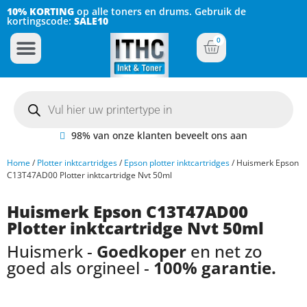
10% KORTING
op alle toners en drums. Gebruik de
kortingscode:
SALE10
0
Inkt Cartridges
Plotter inktcartridges
98% van onze klanten beveelt ons aan
Home
/
Plotter inktcartridges
/
Epson plotter inktcartridges
/ Huismerk Epson
C13T47AD00 Plotter inktcartridge Nvt 50ml
Huismerk Epson C13T47AD00
Plotter inktcartridge Nvt 50ml
Huismerk -
Goedkoper
en net zo
goed als orgineel -
100% garantie.