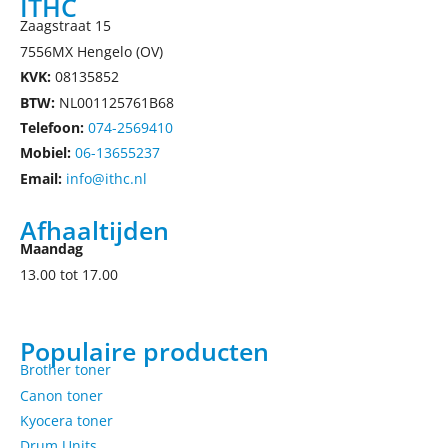
ITHC
Zaagstraat 15
7556MX Hengelo (OV)
KVK:
08135852
BTW:
NL001125761B68
Telefoon:
074-2569410
Mobiel:
06-13655237
Email:
info@ithc.nl
Afhaaltijden
Maandag
13.00 tot 17.00
Populaire producten
Brother toner
Canon toner
Kyocera toner
Drum Units