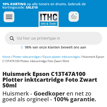
10% KORTING
op alle toners en drums. Gebruik de
kortingscode:
SALE10
0
Inkt Cartridges
Plotter inktcartridges
98% van onze klanten beveelt ons aan
Home
/
Plotter inktcartridges
/
Epson plotter inktcartridges
/ Huismerk Epson
C13T47A100 Plotter inktcartridge Foto Zwart 50ml
Huismerk Epson C13T47A100
Plotter inktcartridge Foto Zwart
50ml
Huismerk -
Goedkoper
en net zo
goed als orgineel -
100% garantie.