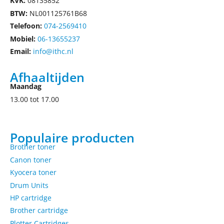
KVK:
08135852
BTW:
NL001125761B68
Telefoon:
074-2569410
Mobiel:
06-13655237
Email:
info@ithc.nl
Afhaaltijden
Maandag
13.00 tot 17.00
Populaire producten
Brother toner
Canon toner
Kyocera toner
Drum Units
HP cartridge
Brother cartridge
Plotter Cartridges