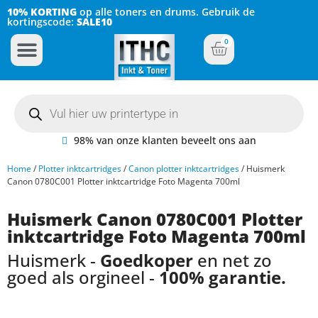
10% KORTING
op alle toners en drums. Gebruik de
kortingscode:
SALE10
0
Inkt Cartridges
Plotter inktcartridges
98% van onze klanten beveelt ons aan
Home
/
Plotter inktcartridges
/
Canon plotter inktcartridges
/ Huismerk
Canon 0780C001 Plotter inktcartridge Foto Magenta 700ml
Huismerk Canon 0780C001 Plotter
inktcartridge Foto Magenta 700ml
Huismerk -
Goedkoper
en net zo
goed als orgineel -
100% garantie.