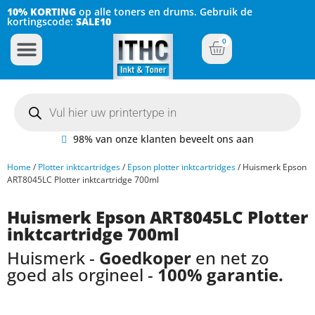
10% KORTING
op alle toners en drums. Gebruik de
kortingscode:
SALE10
0
Inkt Cartridges
Plotter inktcartridges
98% van onze klanten beveelt ons aan
Home
/
Plotter inktcartridges
/
Epson plotter inktcartridges
/ Huismerk Epson
ART8045LC Plotter inktcartridge 700ml
Huismerk Epson ART8045LC Plotter
inktcartridge 700ml
Huismerk -
Goedkoper
en net zo
goed als orgineel -
100% garantie.