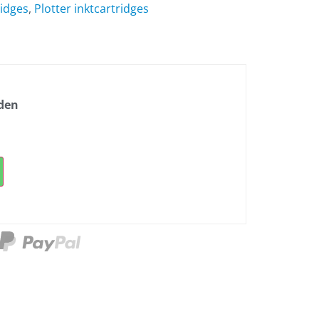
ridges
,
Plotter inktcartridges
nden