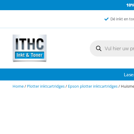
10
Dé inkt en to
Lase
Home
/
Plotter inktcartridges
/
Epson plotter inktcartridges
/ Huisme