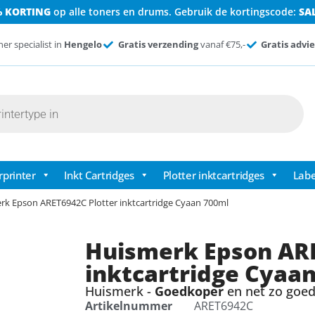
% KORTING
op alle toners en drums. Gebruik de kortingscode:
SA
ner specialist in
Hengelo
Gratis verzending
vanaf €75,-
Gratis advie
rprinter
Inkt Cartridges
Plotter inktcartridges
Labe
rk Epson ARET6942C Plotter inktcartridge Cyaan 700ml
Huismerk Epson ARE
inktcartridge Cyaa
Huismerk -
Goedkoper
en net zo goed 
Artikelnummer
ARET6942C