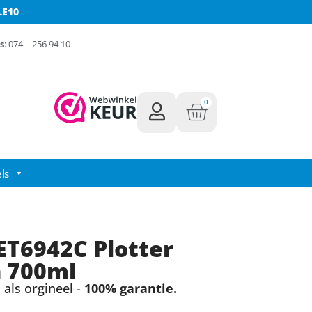
LE10
s
: 074 – 256 94 10
0
ls
T6942C Plotter
n 700ml
als orgineel -
100% garantie.