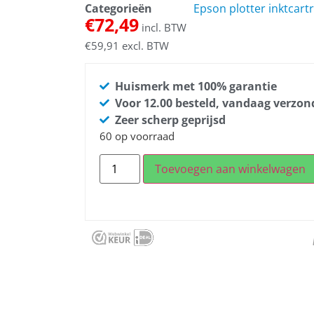
Categorieën
Epson plotter inktcart
€
72,49
incl. BTW
€
59,91
excl. BTW
Huismerk met 100% garantie
Voor 12.00 besteld, vandaag verzo
Zeer scherp geprijsd
60 op voorraad
Toevoegen aan winkelwagen