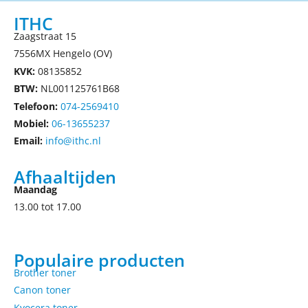
ITHC
Zaagstraat 15
7556MX Hengelo (OV)
KVK:
08135852
BTW:
NL001125761B68
Telefoon:
074-2569410
Mobiel:
06-13655237
Email:
info@ithc.nl
Afhaaltijden
Maandag
13.00 tot 17.00
Populaire producten
Brother toner
Canon toner
Kyocera toner