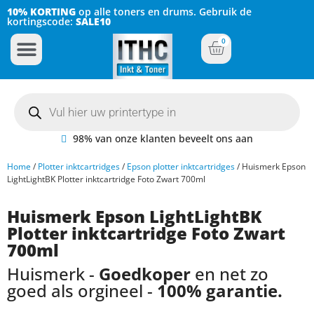
10% KORTING
op alle toners en drums. Gebruik de
kortingscode:
SALE10
0
Inkt Cartridges
Plotter inktcartridges
98% van onze klanten beveelt ons aan
Home
/
Plotter inktcartridges
/
Epson plotter inktcartridges
/ Huismerk Epson
LightLightBK Plotter inktcartridge Foto Zwart 700ml
Huismerk Epson LightLightBK
Plotter inktcartridge Foto Zwart
700ml
Huismerk -
Goedkoper
en net zo
goed als orgineel -
100% garantie.