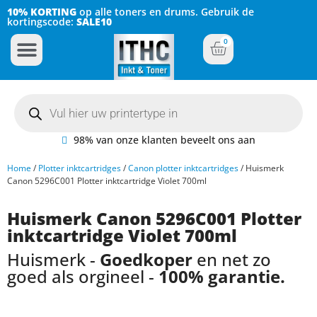
10% KORTING
op alle toners en drums. Gebruik de
kortingscode:
SALE10
0
Inkt Cartridges
Plotter inktcartridges
98% van onze klanten beveelt ons aan
Home
/
Plotter inktcartridges
/
Canon plotter inktcartridges
/ Huismerk
Canon 5296C001 Plotter inktcartridge Violet 700ml
Huismerk Canon 5296C001 Plotter
inktcartridge Violet 700ml
Huismerk -
Goedkoper
en net zo
goed als orgineel -
100% garantie.