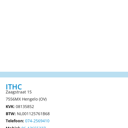
ITHC
Zaagstraat 15
7556MX Hengelo (OV)
KVK:
08135852
BTW:
NL001125761B68
Telefoon:
074-2569410