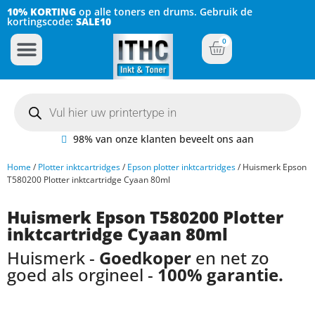
10% KORTING
op alle toners en drums. Gebruik de
kortingscode:
SALE10
0
Inkt Cartridges
Plotter inktcartridges
98% van onze klanten beveelt ons aan
Home
/
Plotter inktcartridges
/
Epson plotter inktcartridges
/ Huismerk Epson
T580200 Plotter inktcartridge Cyaan 80ml
Huismerk Epson T580200 Plotter
inktcartridge Cyaan 80ml
Huismerk -
Goedkoper
en net zo
goed als orgineel -
100% garantie.