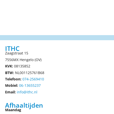
ITHC
Zaagstraat 15
7556MX Hengelo (OV)
KVK:
08135852
BTW:
NL001125761B68
Telefoon:
074-2569410
Mobiel:
06-13655237
Email:
info@ithc.nl
Afhaaltijden
Maandag