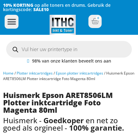
10% KORTING
op alle toners en drums. Gebruik de
kortingscode:
SALE10
0
Inkt Cartridges
Plotter inktcartridges
98% van onze klanten beveelt ons aan
Home
/
Plotter inktcartridges
/
Epson plotter inktcartridges
/ Huismerk Epson
ARET8506LM Plotter inktcartridge Foto Magenta 80ml
Huismerk Epson ARET8506LM
Plotter inktcartridge Foto
Magenta 80ml
Huismerk -
Goedkoper
en net zo
goed als orgineel -
100% garantie.