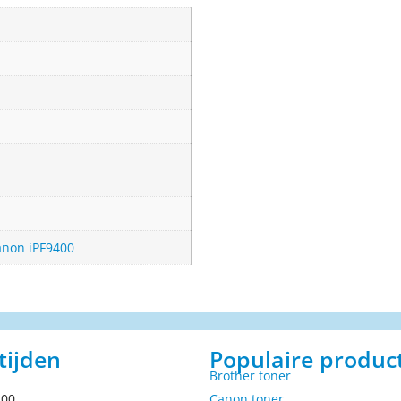
anon iPF9400
tijden
Populaire produc
Brother toner
.00
Canon toner