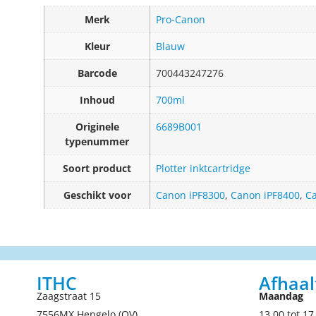
Merk
Pro-Canon
Kleur
Blauw
Barcode
700443247276
Inhoud
700ml
Originele
6689B001
typenummer
Soort product
Plotter inktcartridge
Geschikt voor
Canon iPF8300
,
Canon iPF8400
,
C
ITHC
Afhaal
Zaagstraat 15
Maandag
7556MX Hengelo (OV)
13.00 tot 17