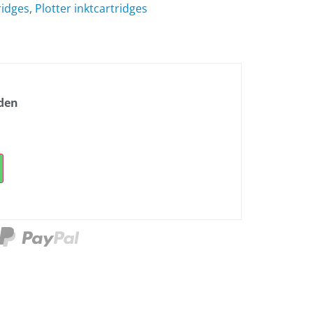
ridges
,
Plotter inktcartridges
nden