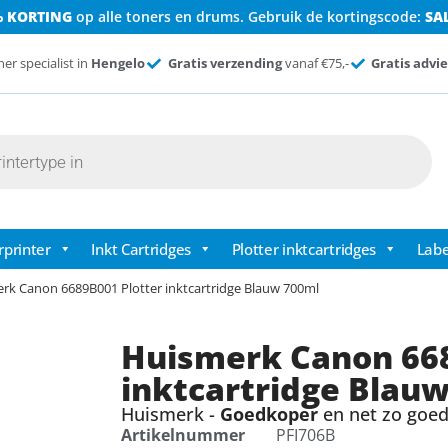
% KORTING
op alle toners en drums. Gebruik de kortingscode:
SA
ner specialist in
Hengelo
Gratis verzending
vanaf €75,-
Gratis advie
rprinter
Inkt Cartridges
Plotter inktcartridges
Labe
rk Canon 6689B001 Plotter inktcartridge Blauw 700ml
Huismerk Canon 668
inktcartridge Blau
Huismerk -
Goedkoper
en net zo goed 
Artikelnummer
PFI706B