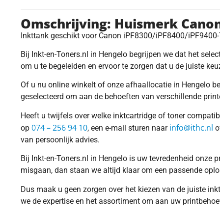
Omschrijving: Huismerk Canon
Inkttank geschikt voor Canon iPF8300/iPF8400/iPF940
Bij Inkt-en-Toners.nl in Hengelo begrijpen we dat het selec
om u te begeleiden en ervoor te zorgen dat u de juiste ke
Of u nu online winkelt of onze afhaallocatie in Hengelo b
geselecteerd om aan de behoeften van verschillende print
Heeft u twijfels over welke inktcartridge of toner compati
074 – 256 94 10
info@ithc.nl
op
, een e-mail sturen naar
o
van persoonlijk advies.
Bij Inkt-en-Toners.nl in Hengelo is uw tevredenheid onze p
misgaan, dan staan we altijd klaar om een passende oplo
Dus maak u geen zorgen over het kiezen van de juiste ink
we de expertise en het assortiment om aan uw printbehoef