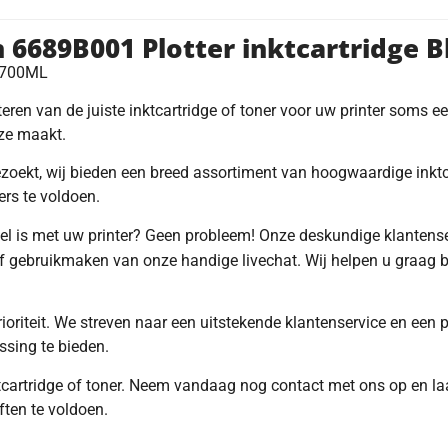
 6689B001 Plotter inktcartridge 
0-700ML
teren van de juiste inktcartridge of toner voor uw printer soms e
uze maakt.
ezoekt, wij bieden een breed assortiment van hoogwaardige inktc
ers te voldoen.
bel is met uw printer? Geen probleem! Onze deskundige klantenser
f gebruikmaken van onze handige livechat. Wij helpen u graag b
rioriteit. We streven naar een uitstekende klantenservice en een
ssing te bieden.
tcartridge of toner. Neem vandaag nog contact met ons op en laa
ten te voldoen.