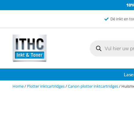
10
Dé inkt en to
Lase
Home
/
Plotter inktcartridges
/
Canon plotter inktcartridges
/ Huisme