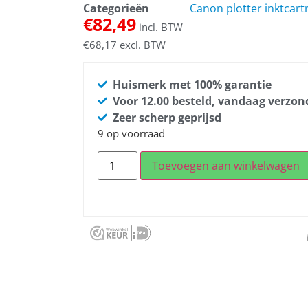
Categorieën
Canon plotter inktcart
€
82,49
incl. BTW
€
68,17
excl. BTW
Huismerk met 100% garantie
Voor 12.00 besteld, vandaag verzo
Zeer scherp geprijsd
9 op voorraad
Toevoegen aan winkelwagen