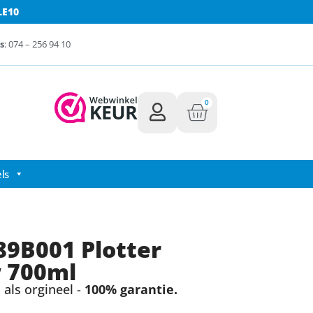
LE10
s
: 074 – 256 94 10
0
ls
9B001 Plotter
w 700ml
als orgineel -
100% garantie.