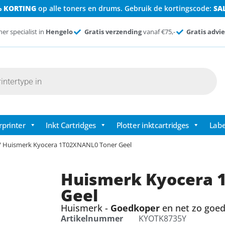
% KORTING
op alle toners en drums. Gebruik de kortingscode:
SA
ner specialist in
Hengelo
Gratis verzending
vanaf €75,-
Gratis advie
rprinter
Inkt Cartridges
Plotter inktcartridges
Labe
/ Huismerk Kyocera 1T02XNANL0 Toner Geel
Huismerk Kyocera 
Geel
Huismerk -
Goedkoper
en net zo goed 
Artikelnummer
KYOTK8735Y