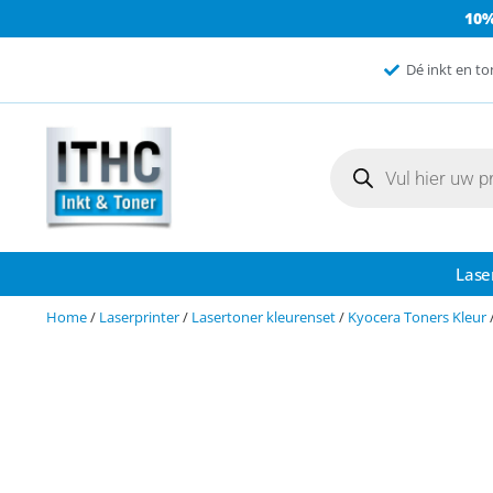
10
Dé inkt en to
Lase
Home
/
Laserprinter
/
Lasertoner kleurenset
/
Kyocera Toners Kleur