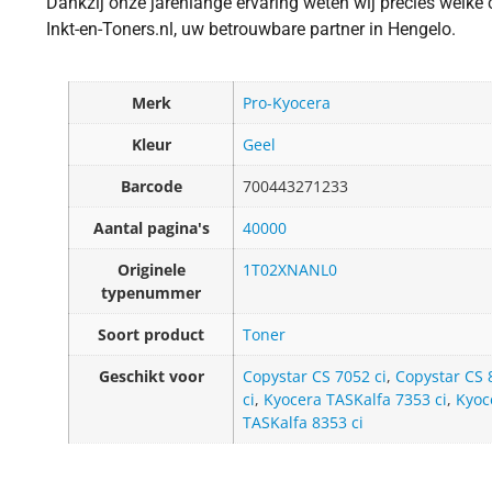
Dankzij onze jarenlange ervaring weten wij precies welke 
Inkt-en-Toners.nl, uw betrouwbare partner in Hengelo.
Merk
Pro-Kyocera
Kleur
Geel
Barcode
700443271233
Aantal pagina's
40000
Originele
1T02XNANL0
typenummer
Soort product
Toner
Geschikt voor
Copystar CS 7052 ci
,
Copystar CS 
ci
,
Kyocera TASKalfa 7353 ci
,
Kyoc
TASKalfa 8353 ci