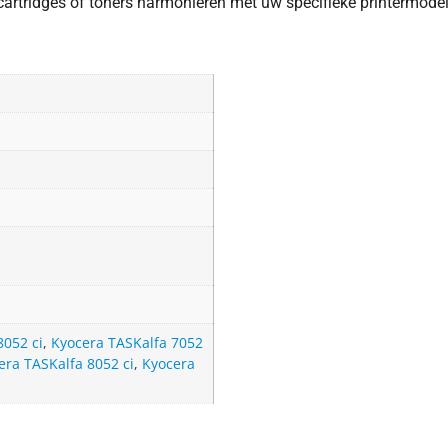
cartridges of toners harmoniëren met uw specifieke printermodel.
8052 ci
,
Kyocera TASKalfa 7052
era TASKalfa 8052 ci
,
Kyocera