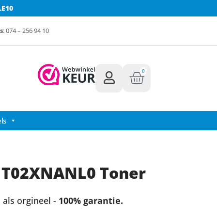
LE10
s
: 074 – 256 94 10
0
ls
1T02XNANL0 Toner
als orgineel -
100% garantie.