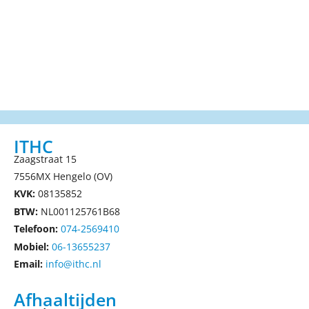
ITHC
Zaagstraat 15
7556MX Hengelo (OV)
KVK:
08135852
BTW:
NL001125761B68
Telefoon:
074-2569410
Mobiel:
06-13655237
Email:
info@ithc.nl
Afhaaltijden