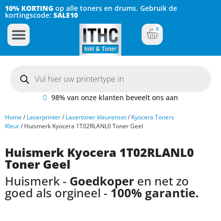
10% KORTING
op alle toners en drums. Gebruik de
kortingscode:
SALE10
0
Inkt Cartridges
Plotter inktcartridges
98% van onze klanten beveelt ons aan
Home
/
Laserprinter
/
Lasertoner kleurenset
/
Kyocera Toners
Kleur
/ Huismerk Kyocera 1T02RLANL0 Toner Geel
Huismerk Kyocera 1T02RLANL0
Toner Geel
Huismerk -
Goedkoper
en net zo
goed als orgineel -
100% garantie.