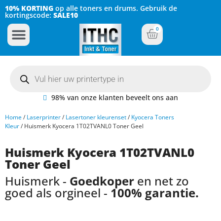
10% KORTING
op alle toners en drums. Gebruik de
kortingscode:
SALE10
0
Inkt Cartridges
Plotter inktcartridges
98% van onze klanten beveelt ons aan
Home
/
Laserprinter
/
Lasertoner kleurenset
/
Kyocera Toners
Kleur
/ Huismerk Kyocera 1T02TVANL0 Toner Geel
Huismerk Kyocera 1T02TVANL0
Toner Geel
Huismerk -
Goedkoper
en net zo
goed als orgineel -
100% garantie.