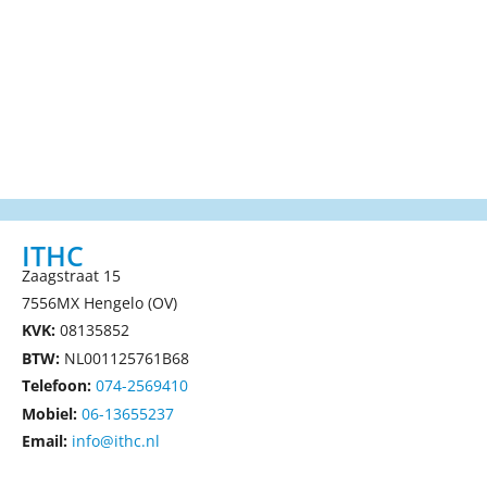
ITHC
Zaagstraat 15
7556MX Hengelo (OV)
KVK:
08135852
BTW:
NL001125761B68
Telefoon:
074-2569410
Mobiel:
06-13655237
Email:
info@ithc.nl