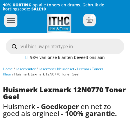
10% KORTING
op alle toners en drums. Gebruik de
kortingscode:
SALE10
0
Inkt Cartridges
Plotter inktcartridges
98% van onze klanten beveelt ons aan
Home
/
Laserprinter
/
Lasertoner kleurenset
/
Lexmark Toners
Kleur
/ Huismerk Lexmark 12N0770 Toner Geel
Huismerk Lexmark 12N0770 Toner
Geel
Huismerk -
Goedkoper
en net zo
goed als orgineel -
100% garantie.