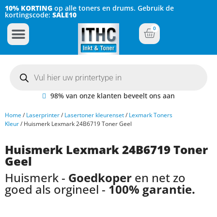
10% KORTING
op alle toners en drums. Gebruik de
kortingscode:
SALE10
0
Inkt Cartridges
Plotter inktcartridges
98% van onze klanten beveelt ons aan
Home
/
Laserprinter
/
Lasertoner kleurenset
/
Lexmark Toners
Kleur
/ Huismerk Lexmark 24B6719 Toner Geel
Huismerk Lexmark 24B6719 Toner
Geel
Huismerk -
Goedkoper
en net zo
goed als orgineel -
100% garantie.