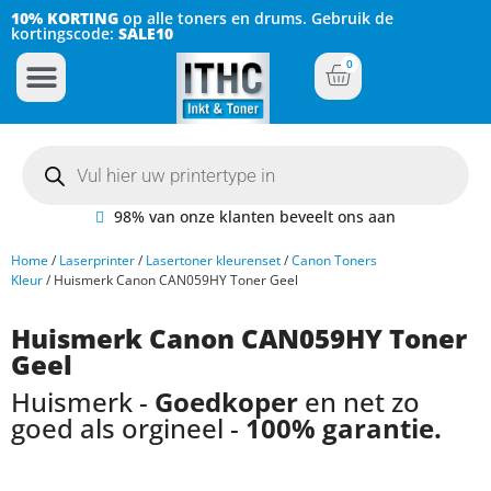
10% KORTING
op alle toners en drums. Gebruik de
kortingscode:
SALE10
0
Inkt Cartridges
Plotter inktcartridges
98% van onze klanten beveelt ons aan
Home
/
Laserprinter
/
Lasertoner kleurenset
/
Canon Toners
Kleur
/ Huismerk Canon CAN059HY Toner Geel
Huismerk Canon CAN059HY Toner
Geel
Huismerk -
Goedkoper
en net zo
goed als orgineel -
100% garantie.