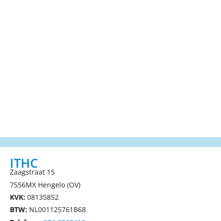
ITHC
Zaagstraat 15
7556MX Hengelo (OV)
KVK:
08135852
BTW:
NL001125761B68