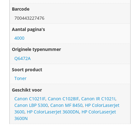
Barcode
700443227476
Aantal pagina's
4000
Originele typenummer
Q6472A
Soort product
Toner
Geschikt voor
Canon C1021IF
,
Canon C1028IF
,
Canon IR C1021I
,
Canon LBP 5300
,
Canon MF 8450
,
HP ColorLaserJet
3600
,
HP ColorLaserJet 3600DN
,
HP ColorLaserJet
3600N