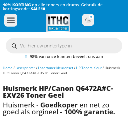
10% KORTING
op alle toners en drums. Gebruik de
kortingscode:
SALE10
0
Inkt Cartridges
Plotter inktcartridges
98% van onze klanten beveelt ons aan
Home
/
Laserprinter
/
Lasertoner kleurenset
/
HP Toners Kleur
/ Huismerk
HP/Canon Q6472A#C-EXV26 Toner Geel
Huismerk HP/Canon Q6472A#C-
EXV26 Toner Geel
Huismerk -
Goedkoper
en net zo
goed als orgineel -
100% garantie.