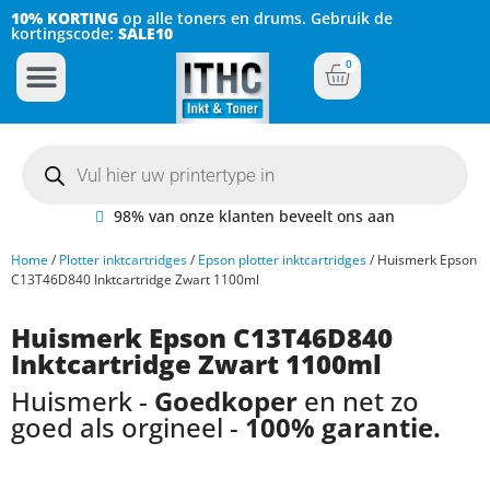
10% KORTING
op alle toners en drums. Gebruik de
kortingscode:
SALE10
0
Inkt Cartridges
Plotter inktcartridges
98% van onze klanten beveelt ons aan
Home
/
Plotter inktcartridges
/
Epson plotter inktcartridges
/ Huismerk Epson
C13T46D840 Inktcartridge Zwart 1100ml
Huismerk Epson C13T46D840
Inktcartridge Zwart 1100ml
Huismerk -
Goedkoper
en net zo
goed als orgineel -
100% garantie.