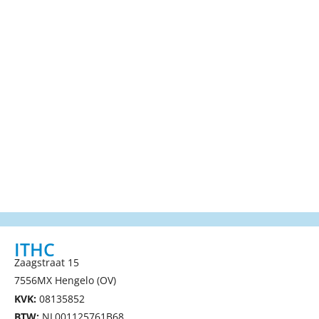
ITHC
Zaagstraat 15
7556MX Hengelo (OV)
KVK:
08135852
BTW:
NL001125761B68