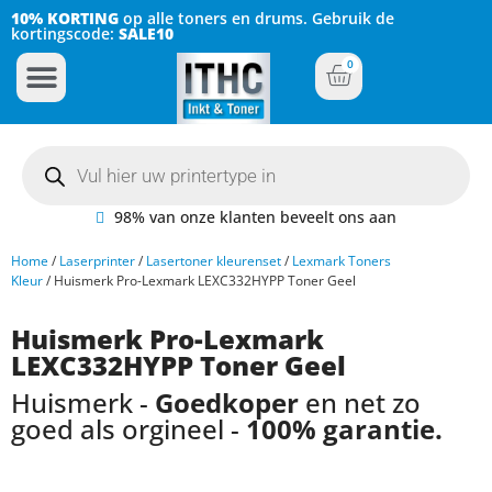
10% KORTING
op alle toners en drums. Gebruik de
kortingscode:
SALE10
0
Inkt Cartridges
Plotter inktcartridges
98% van onze klanten beveelt ons aan
Home
/
Laserprinter
/
Lasertoner kleurenset
/
Lexmark Toners
Kleur
/ Huismerk Pro-Lexmark LEXC332HYPP Toner Geel
Huismerk Pro-Lexmark
LEXC332HYPP Toner Geel
Huismerk -
Goedkoper
en net zo
goed als orgineel -
100% garantie.