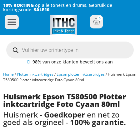
10% KORTING
op alle toners en drums. Gebruik de
kortingscode:
SALE10
0
Inkt Cartridges
Plotter inktcartridges
98% van onze klanten beveelt ons aan
Home
/
Plotter inktcartridges
/
Epson plotter inktcartridges
/ Huismerk Epson
T580500 Plotter inktcartridge Foto Cyaan 80ml
Huismerk Epson T580500 Plotter
inktcartridge Foto Cyaan 80ml
Huismerk -
Goedkoper
en net zo
goed als orgineel -
100% garantie.