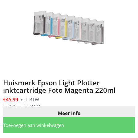
Huismerk Epson Light Plotter
inktcartridge Foto Magenta 220ml
€
45,99
incl. BTW
€
38,01
excl. BTW
Meer info
Toevoegen aan winkelwagen