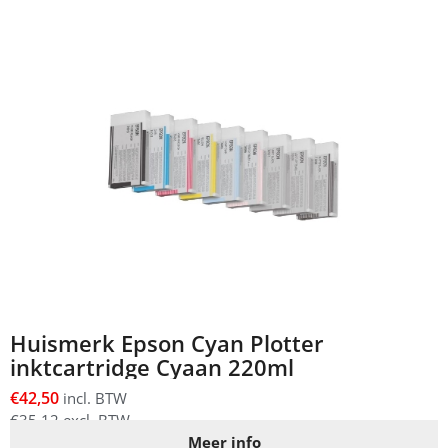
Huismerk Epson Cyan Plotter
inktcartridge Cyaan 220ml
€
42,50
incl. BTW
€
35,12
excl. BTW
Meer info