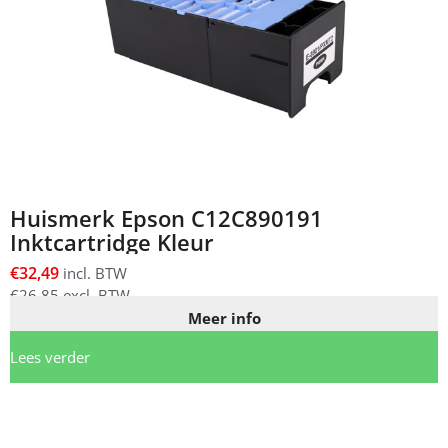
Huismerk Epson C12C890191
Inktcartridge Kleur
€
32,49
incl. BTW
€
26,85
excl. BTW
Meer info
Lees verder