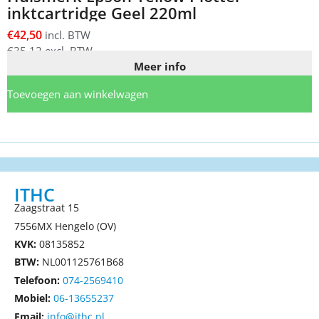
inktcartridge Geel 220ml
€
42,50
incl. BTW
€
35,12
excl. BTW
Meer info
Toevoegen aan winkelwagen
ITHC
Zaagstraat 15
7556MX Hengelo (OV)
KVK:
08135852
BTW:
NL001125761B68
Telefoon:
074-2569410
Mobiel:
06-13655237
Email:
info@ithc.nl