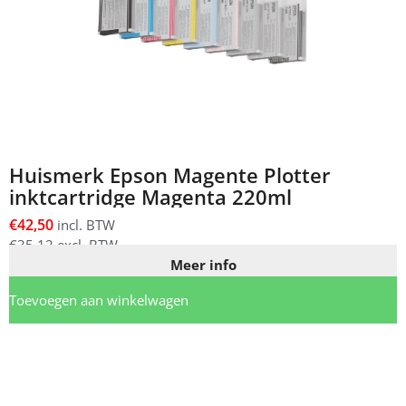
Huismerk Epson Magente Plotter
inktcartridge Magenta 220ml
€
42,50
incl. BTW
€
35,12
excl. BTW
Meer info
Toevoegen aan winkelwagen