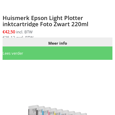
Huismerk Epson Light Plotter
inktcartridge Foto Zwart 220ml
€
42,50
incl. BTW
€
35,12
excl. BTW
Meer info
Lees verder