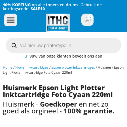
10% KORTING
op alle toners en drums. Gebruik de
kortingscode:
SALE10
0
Inkt Cartridges
Plotter inktcartridges
98% van onze klanten beveelt ons aan
Home
/
Plotter inktcartridges
/
Epson plotter inktcartridges
/ Huismerk Epson
Light Plotter inktcartridge Foto Cyaan 220ml
Huismerk Epson Light Plotter
inktcartridge Foto Cyaan 220ml
Huismerk -
Goedkoper
en net zo
goed als orgineel -
100% garantie.