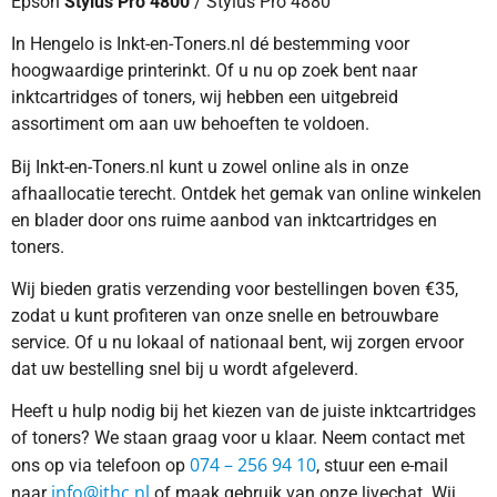
Epson
Stylus Pro 4800
/ Stylus Pro 4880
In Hengelo is Inkt-en-Toners.nl dé bestemming voor
hoogwaardige printerinkt. Of u nu op zoek bent naar
inktcartridges of toners, wij hebben een uitgebreid
assortiment om aan uw behoeften te voldoen.
Bij Inkt-en-Toners.nl kunt u zowel online als in onze
afhaallocatie terecht. Ontdek het gemak van online winkelen
en blader door ons ruime aanbod van inktcartridges en
toners.
Wij bieden gratis verzending voor bestellingen boven €35,
zodat u kunt profiteren van onze snelle en betrouwbare
service. Of u nu lokaal of nationaal bent, wij zorgen ervoor
dat uw bestelling snel bij u wordt afgeleverd.
Heeft u hulp nodig bij het kiezen van de juiste inktcartridges
of toners? We staan graag voor u klaar. Neem contact met
074 – 256 94 10
ons op via telefoon op
, stuur een e-mail
info@ithc.nl
naar
of maak gebruik van onze livechat. Wij