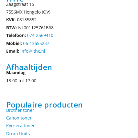
Zaagstraat 15
7556MX Hengelo (OV)
KVK:
08135852
BTW:
NL001125761B68
Telefoon:
074-2569410
Mobiel:
06-13655237
Email:
info@ithc.nl
Afhaaltijden
Maandag
13.00 tot 17.00
Populaire producten
Brother toner
Canon toner
Kyocera toner
Drum Units