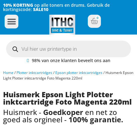
10% KORTING
op alle toners en drums. Gebruik de
kortingscode:
SALE10
0
Inkt Cartridges
Plotter inktcartridges
98% van onze klanten beveelt ons aan
Home
/
Plotter inktcartridges
/
Epson plotter inktcartridges
/ Huismerk Epson
Light Plotter inktcartridge Foto Magenta 220ml
Huismerk Epson Light Plotter
inktcartridge Foto Magenta 220ml
Huismerk -
Goedkoper
en net zo
goed als orgineel -
100% garantie.