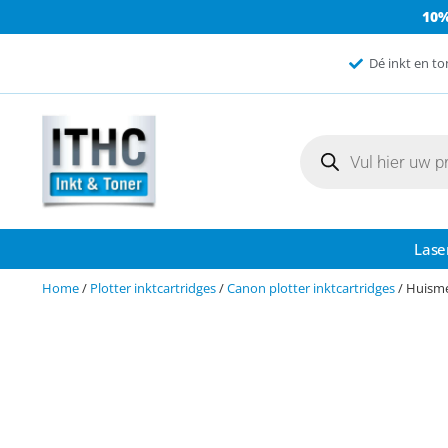
10
Dé inkt en to
Lase
Home
/
Plotter inktcartridges
/
Canon plotter inktcartridges
/ Huisme