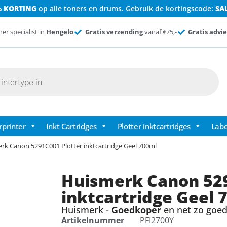
% KORTING
op alle toners en drums. Gebruik de kortingscode:
SA
ner specialist in
Hengelo
Gratis verzending
vanaf €75,-
Gratis advie
rprinter
Inkt Cartridges
Plotter inktcartridges
Labe
rk Canon 5291C001 Plotter inktcartridge Geel 700ml
Huismerk Canon 529
inktcartridge Geel 
Huismerk -
Goedkoper
en net zo goed 
Artikelnummer
PFI2700Y