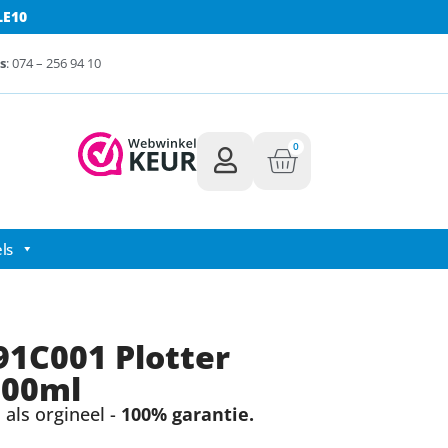
LE10
s
: 074 – 256 94 10
0
ls
1C001 Plotter
700ml
als orgineel -
100% garantie.