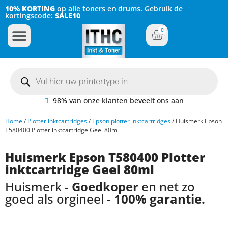
10% KORTING
op alle toners en drums. Gebruik de
kortingscode:
SALE10
0
Inkt Cartridges
Plotter inktcartridges
98% van onze klanten beveelt ons aan
Home
/
Plotter inktcartridges
/
Epson plotter inktcartridges
/ Huismerk Epson
T580400 Plotter inktcartridge Geel 80ml
Huismerk Epson T580400 Plotter
inktcartridge Geel 80ml
Huismerk -
Goedkoper
en net zo
goed als orgineel -
100% garantie.