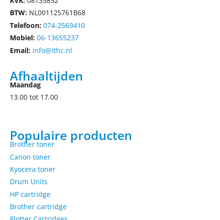
KVK:
08135852
BTW:
NL001125761B68
Telefoon:
074-2569410
Mobiel:
06-13655237
Email:
info@ithc.nl
Afhaaltijden
Maandag
13.00 tot 17.00
Populaire producten
Brother toner
Canon toner
Kyocera toner
Drum Units
HP cartridge
Brother cartridge
Plotter Cartridges